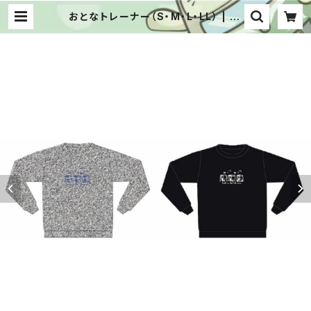
おとなトレーナー（S・M・L・LL） | st
spshop