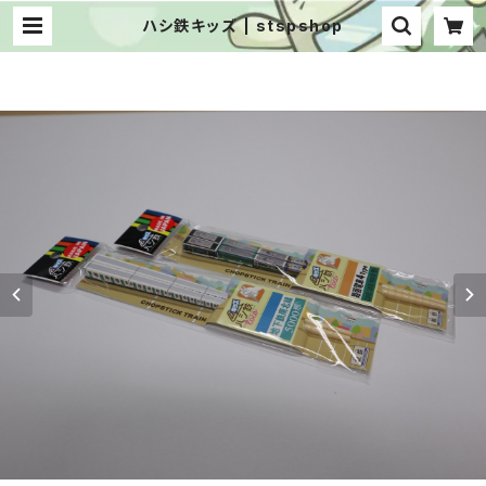
ハシ鉄キッズ | stspshop